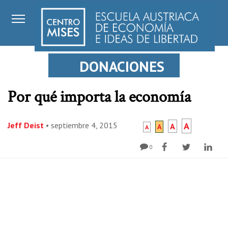
DONACIONES
Por qué importa la economía
Jeff Deist
•
septiembre 4, 2015
A
A
A
A
0