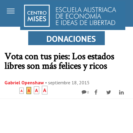
DONACIONES
Vota con tus pies: Los estados
libres son más felices y ricos
Gabriel Openshaw
•
septiembre 18, 2015
A
A
A
A
0