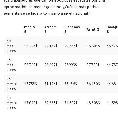
los trabajadores que cambien políticas estatales por una
aproximación de menor gobierno. ¿Cuánto más podría
aumentarse se hiciera lo mismo a nivel nacional?
Media
Afroam.
Hispanos
Inmigr.
Asiat. $
$
$
$
$
10
más
52.334$
33.182$
39.784$
58.504$
46.328
libres
25
más
50.369$
32.697$
37.999$
57.705$
44.787
libres
25
menos
47.758$
31.196$
37.136$
56.130$
44.681
libres
10
menos
43.090$
29.263$
34.707$
48.308$
41.598
libres