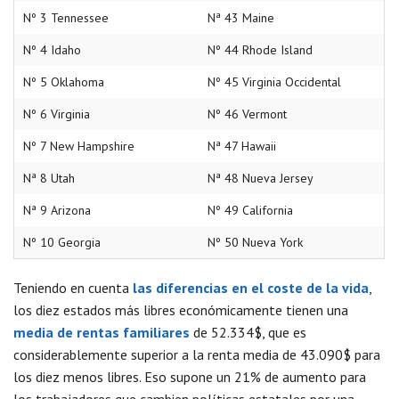
Nº 3 Tennessee
Nª 43 Maine
Nº 4 Idaho
Nº 44 Rhode Island
Nº 5 Oklahoma
Nº 45 Virginia Occidental
Nº 6 Virginia
Nº 46 Vermont
Nº 7 New Hampshire
Nª 47 Hawaii
Nª 8 Utah
Nª 48 Nueva Jersey
Nª 9 Arizona
Nº 49 California
Nº 10 Georgia
Nº 50 Nueva York
Teniendo en cuenta
las diferencias en el coste de la vida
,
los diez estados más libres económicamente tienen una
media de rentas familiares
de 52.334$, que es
considerablemente superior a la renta media de 43.090$ para
los diez menos libres. Eso supone un 21% de aumento para