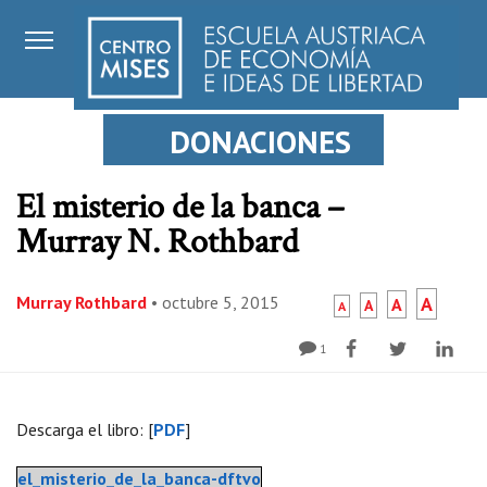
DONACIONES
El misterio de la banca –
Murray N. Rothbard
Murray Rothbard
•
octubre 5, 2015
A
A
A
A
1
Descarga el libro: [
PDF
]
el_misterio_de_la_banca-dftvo