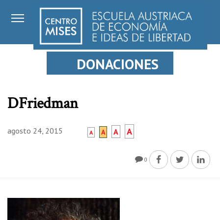
DONACIONES
DFriedman
agosto 24, 2015
A
A
A
A
0