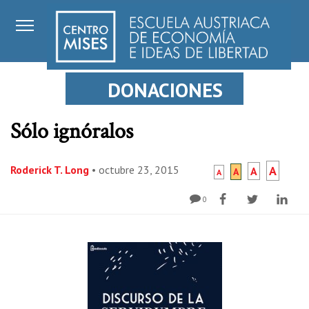
DONACIONES
Sólo ignóralos
Roderick T. Long
•
octubre 23, 2015
A
A
A
A
0