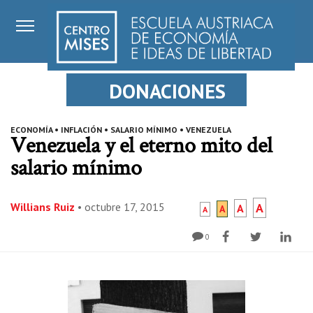
DONACIONES
ECONOMÍA
•
INFLACIÓN
•
SALARIO MÍNIMO
•
VENEZUELA
Venezuela y el eterno mito del
salario mínimo
Willians Ruiz
•
octubre 17, 2015
A
A
A
A
0