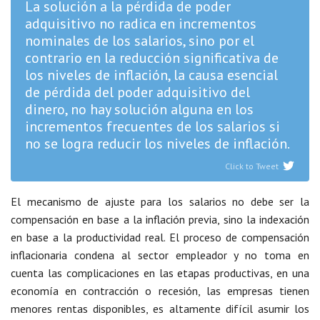
La solución a la pérdida de poder
adquisitivo no radica en incrementos
nominales de los salarios, sino por el
contrario en la reducción significativa de
los niveles de inflación, la causa esencial
de pérdida del poder adquisitivo del
dinero, no hay solución alguna en los
incrementos frecuentes de los salarios si
no se logra reducir los niveles de inflación.
Click to Tweet
El mecanismo de ajuste para los salarios no debe ser la
compensación en base a la inflación previa, sino la indexación
en base a la productividad real. El proceso de compensación
inflacionaria condena al sector empleador y no toma en
cuenta las complicaciones en las etapas productivas, en una
economía en contracción o recesión, las empresas tienen
menores rentas disponibles, es altamente difícil asumir los