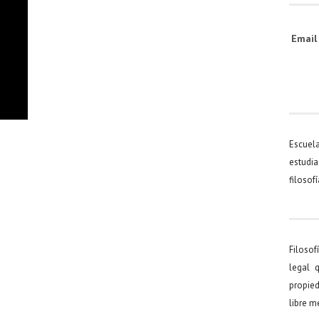
Emai
Escuel
estudia
filosof
Filosof
legal 
propied
libre 