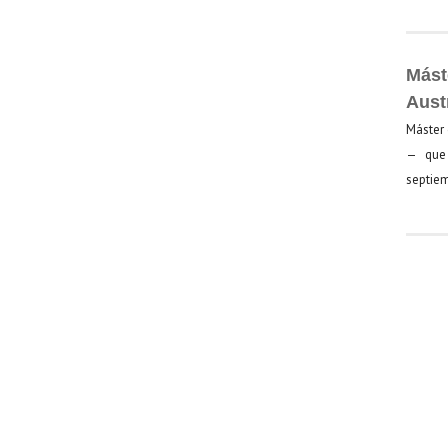
Mást
Aust
Máster 
— que 
septiem