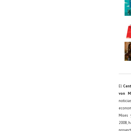
El
Cent
von M
noticia
econom
Mises 
2008, h
proyect