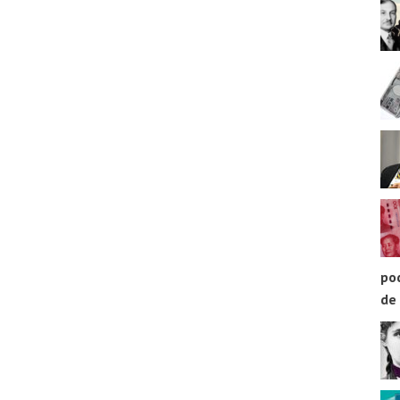
pod
de