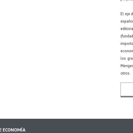
El eje 
español
editor
(funda
import
econom
los gr
Menger
otros.
Nomb
DE ECONOMÍA