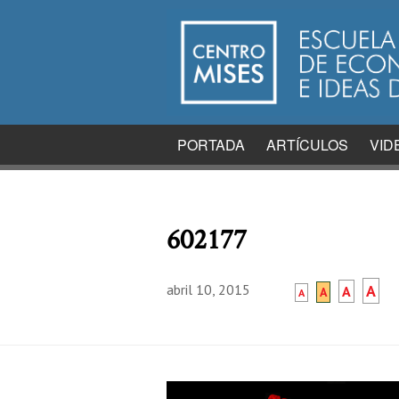
PORTADA
ARTÍCULOS
VID
602177
abril 10, 2015
A
A
A
A