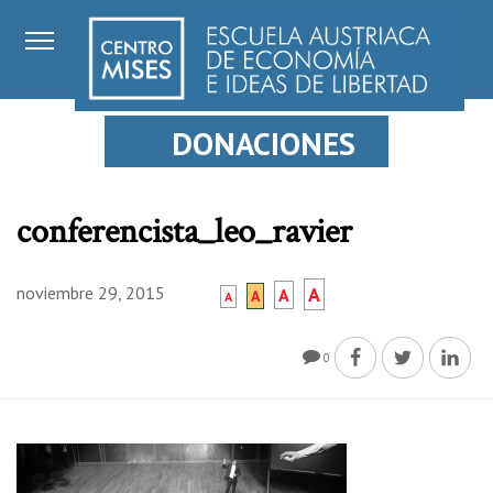
DONACIONES
conferencista_leo_ravier
noviembre 29, 2015
A
A
A
A
0