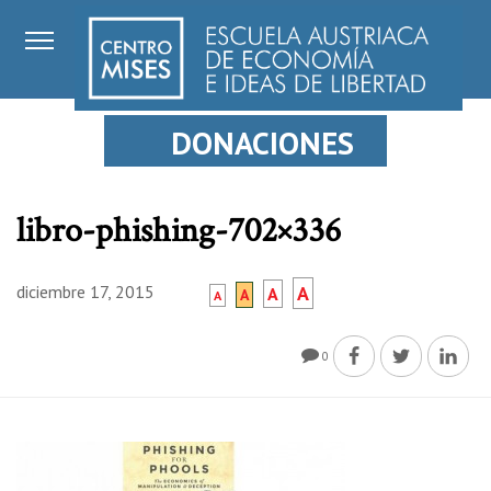
DONACIONES
libro-phishing-702×336
diciembre 17, 2015
A
A
A
A
0