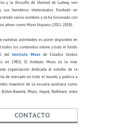
ía y la filosofía de libertad de Ludwig von
y sus herederos intelectuales. Fundado en
a tenido varios nombres y se ha fusionado con
os afines como Mises Hispano (2011-2018).
de nuestras actividades es poner disponible en
 todos los contenidos online y todo el fondo
ial del
Instituto Mises
de Estados Unidos
do en 1982). El Instituto Mises es la más
ante organización dedicada al estudio de la
ía de mercado en todo el mundo y publica a
andes maestros de la escuela austriaca como
, Böhm-Bawerk, Mises, Hayek, Rothbard, entre
CONTACTO