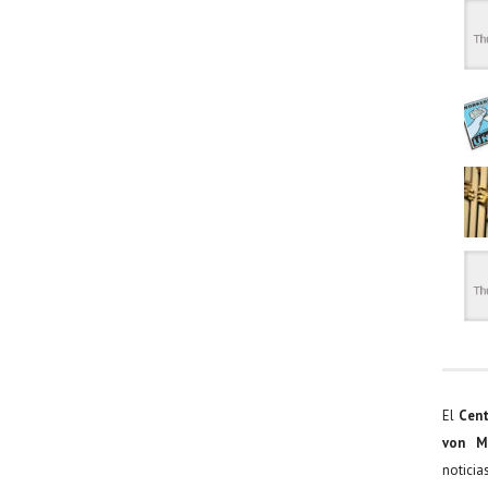
El
Cent
von M
noticia