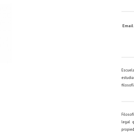
Emai
Escuel
estudia
filosof
Filosof
legal 
propied