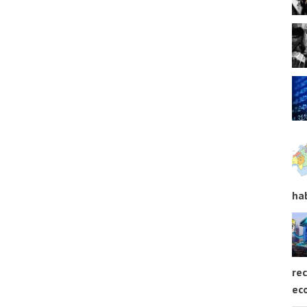
ha
rec
ec