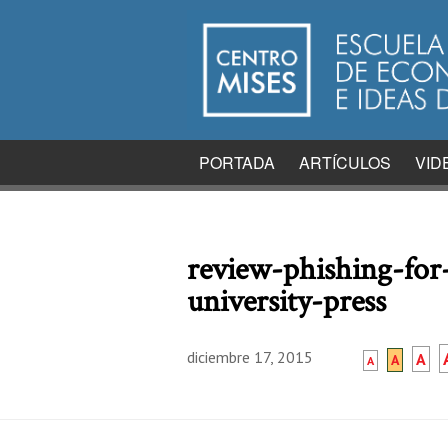
PORTADA
ARTÍCULOS
VID
review-phishing-for-
university-press
diciembre 17, 2015
A
A
A