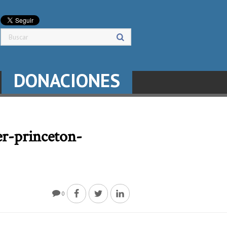
DONACIONES
er-princeton-
0