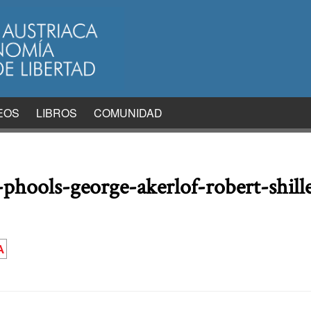
EOS
LIBROS
COMUNIDAD
phools-george-akerlof-robert-shill
A