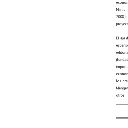
econom
Mises 
2008, h
proyect
El eje 
español
editor
(funda
import
econom
los gr
Menger
otros.