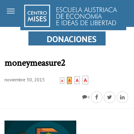
DONACIONES
moneymeasure2
noviembre 30, 2015
A
A
A
A
0