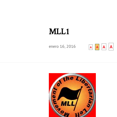
MLL1
enero 16, 2016
A
A
A
A