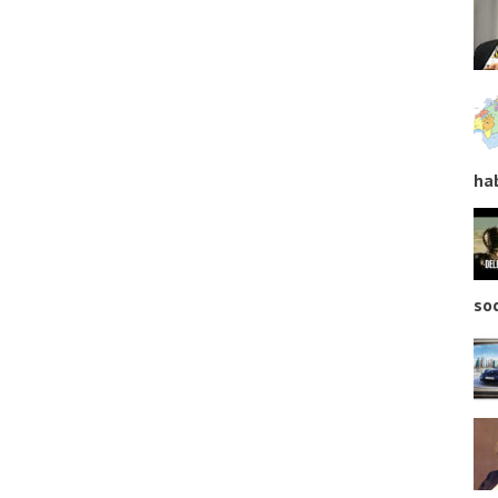
ha
so