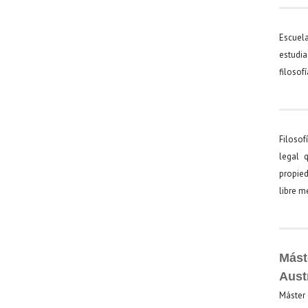
Escuel
estudia
filosof
Filosof
legal 
propied
libre 
Mást
Aust
Máster 