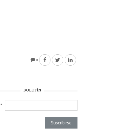
0
BOLETÍN
l
*