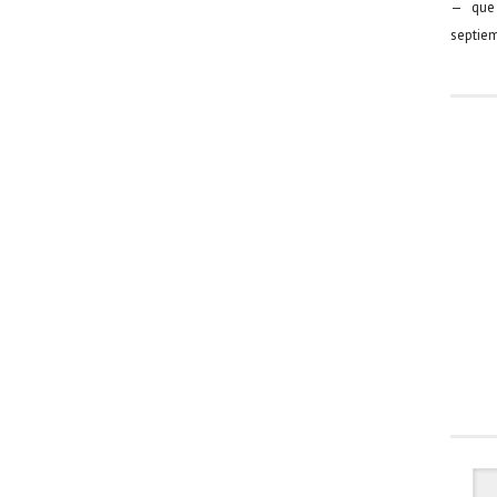
— que 
septiem