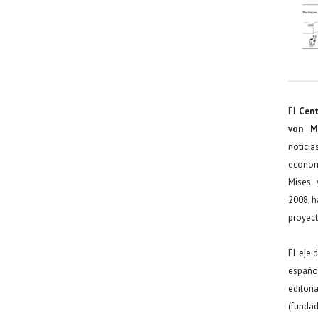
El
Cent
von M
noticia
econom
Mises 
2008, h
proyect
El eje 
español
editor
(funda