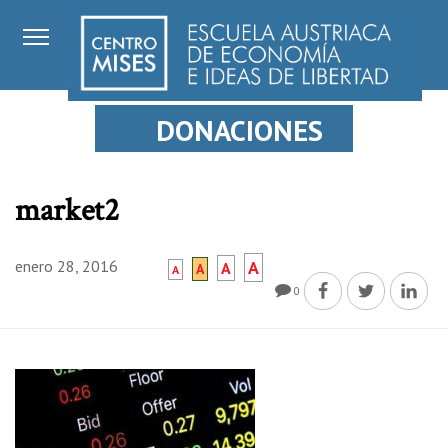
DONACIONES
market2
enero 28, 2016
A
A
A
A
0