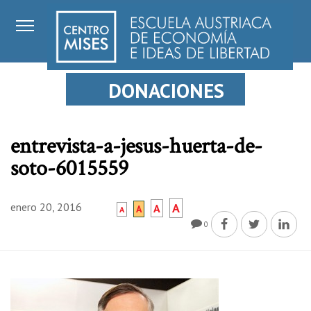
DONACIONES
entrevista-a-jesus-huerta-de-
soto-6015559
enero 20, 2016
A
A
A
A
0