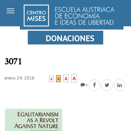
DONACIONES
3071
enero 24, 2016
A
A
A
A
0