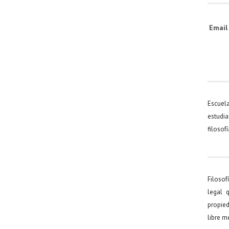
Emai
Escuel
estudia
filosof
Filosof
legal 
propied
libre 