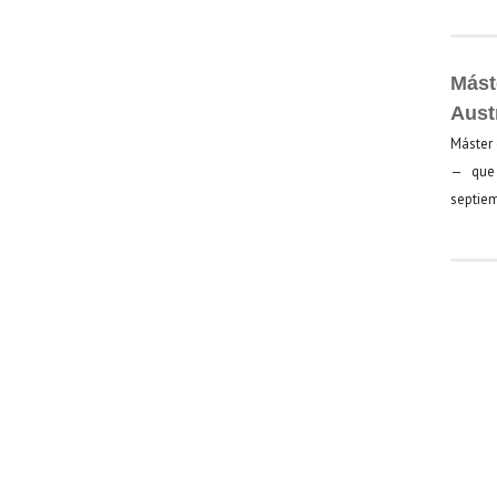
Mást
Aust
Máster 
— que 
septiem