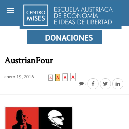
DONACIONES
AustrianFour
enero 19, 2016
A
A
A
A
0