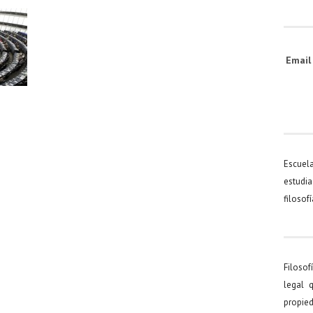
Emai
Escuel
estudia
filosof
Filosof
legal 
propied