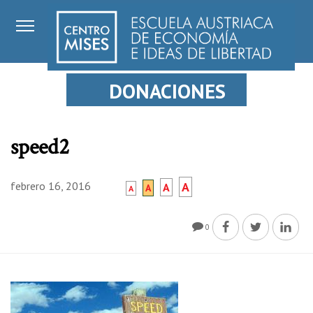
DONACIONES
speed2
febrero 16, 2016
A
A
A
A
0