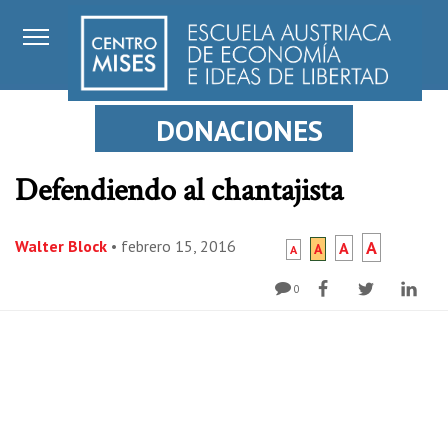
DONACIONES
Defendiendo al chantajista
Walter Block
•
febrero 15, 2016
A
A
A
A
0