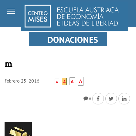
DONACIONES
m
febrero 25, 2016
A
A
A
A
0