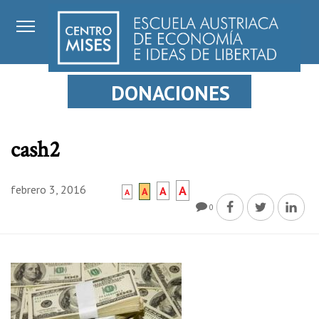
DONACIONES
cash2
febrero 3, 2016
A
A
A
A
0