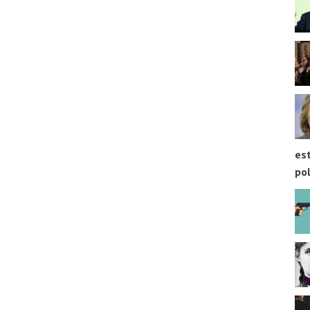
est
pol