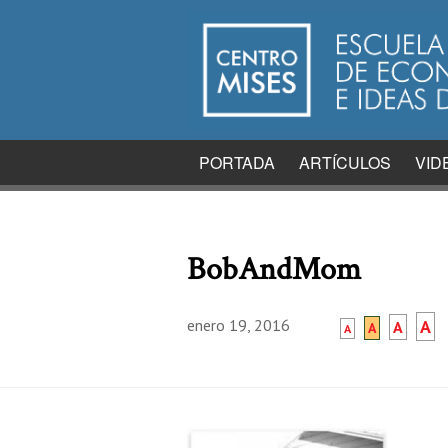
PORTADA
ARTÍCULOS
VID
BobAndMom
enero 19, 2016
A
A
A
A