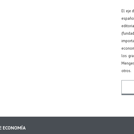
El eje 
español
editor
(funda
import
econom
los gr
Menger
otros.
Nomb
DE ECONOMÍA