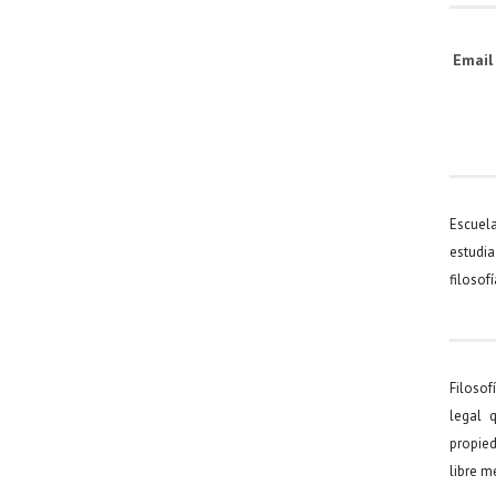
Emai
Escuel
estudia
filosof
Filosof
legal 
propied
libre 