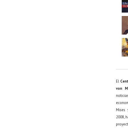
El
Cent
von M
noticia
econom
Mises 
2008, h
proyect