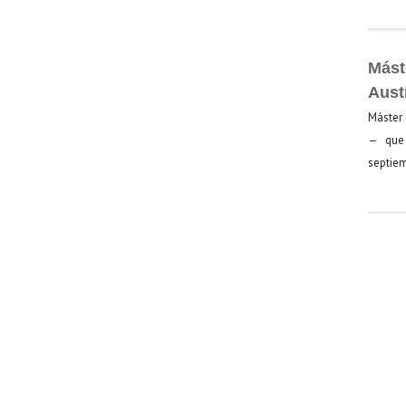
Mást
Aust
Máster 
— que 
septiem