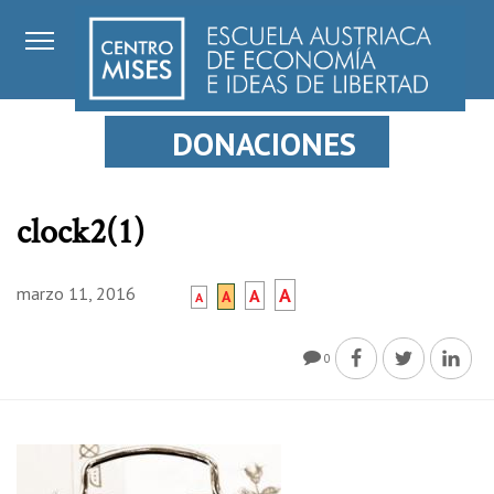
DONACIONES
clock2(1)
marzo 11, 2016
A
A
A
A
0