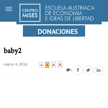
DONACIONES
baby2
marzo 4, 2016
A
A
A
A
0