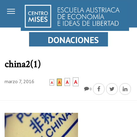
DONACIONES
china2(1)
marzo 7, 2016
A
A
A
A
0