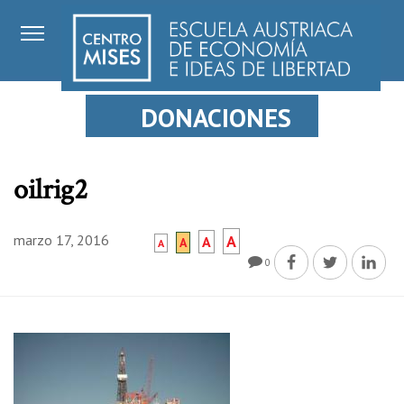
DONACIONES
oilrig2
marzo 17, 2016
A
A
A
A
0