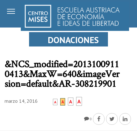
DONACIONES
&NCS_modified=2013100911
0413&MaxW=640&imageVer
sion=default&AR-308219901
marzo 14, 2016
A
A
A
A
0