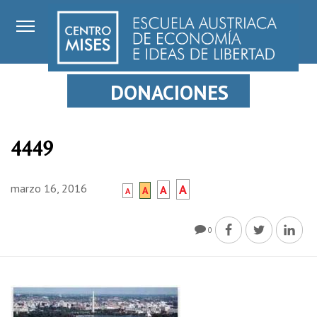
DONACIONES
4449
marzo 16, 2016
A
A
A
A
0