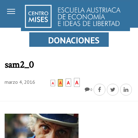
DONACIONES
sam2_0
marzo 4, 2016
A
A
A
A
0