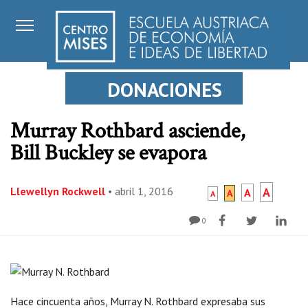
DONACIONES
Murray Rothbard asciende,
Bill Buckley se evapora
Llewellyn Rockwell
•
abril 1, 2016
A
A
A
A
0
Hace cincuenta años, Murray N. Rothbard expresaba sus