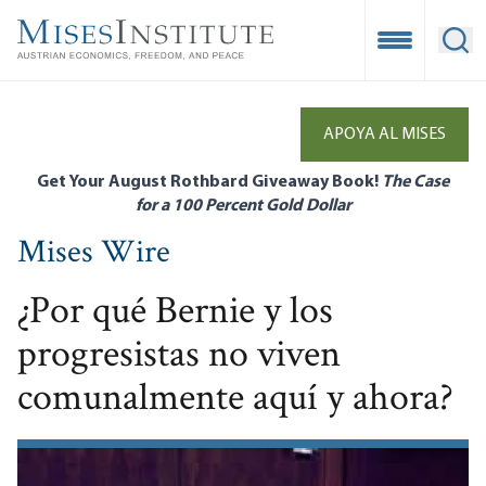
Skip
to
Open Mobile
Ope
main
content
APOYA AL MISES
Get Your August Rothbard Giveaway Book!
The Case
for a 100 Percent Gold Dollar
Mises Wire
¿Por qué Bernie y los
progresistas no viven
comunalmente aquí y ahora?