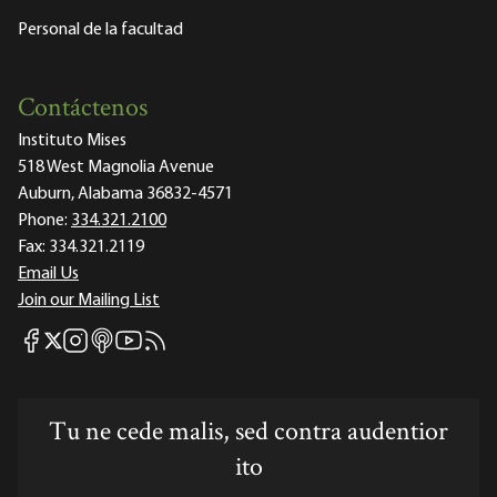
Personal de la facultad
Contáctenos
Instituto Mises
518 West Magnolia Avenue
Auburn, Alabama 36832-4571
Phone:
334.321.2100
Fax:
334.321.2119
Email Us
Join our Mailing List
Mises Facebook
Mises Instagram
Mises itunes
Mises Youtube
Mises RSS feed
Mises X
Tu ne cede malis, sed contra audentior
ito