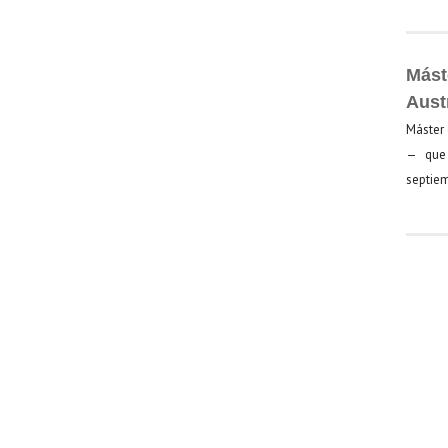
Mást
Aust
Máster 
— que 
septiem