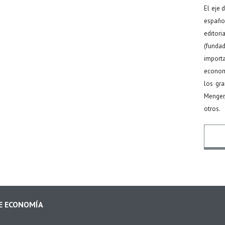
El eje 
español
editor
(funda
import
econom
los gr
Menger
otros.
Nomb
DE ECONOMÍA
Email