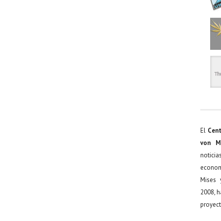
El
Cent
von M
noticia
econom
Mises 
2008, h
proyect