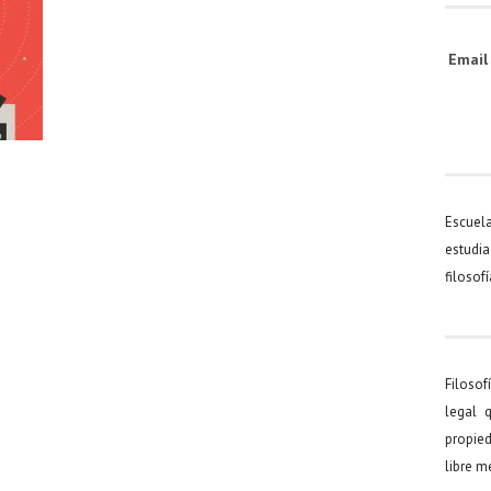
Emai
Escuel
estudia
filosof
Filosof
legal 
propied
libre 