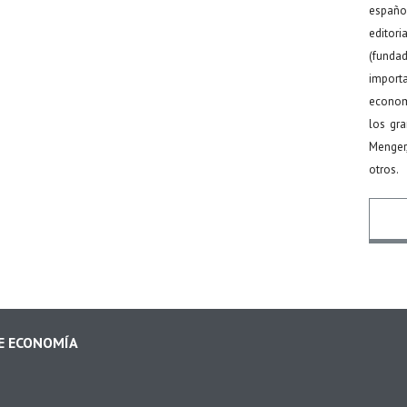
español
editor
(funda
import
econom
los gr
Menger
otros.
Nomb
DE ECONOMÍA
Email