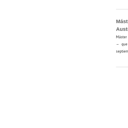
Mást
Aust
Máster 
— que 
septiem