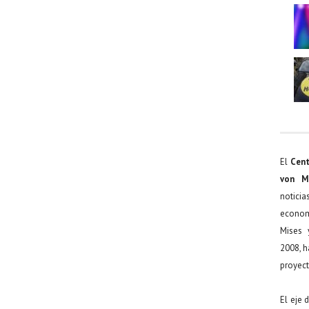
El
Cent
von M
noticia
econom
Mises 
2008, h
proyect
El eje 