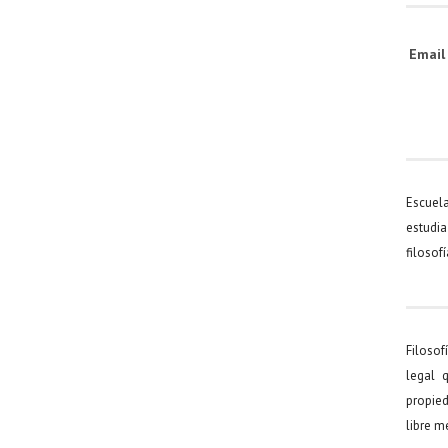
Emai
Escuel
estudia
filosof
Filosof
legal 
propied
libre 