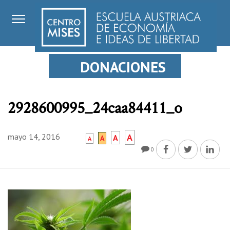
DONACIONES
2928600995_24caa84411_o
mayo 14, 2016
A
A
A
A
0