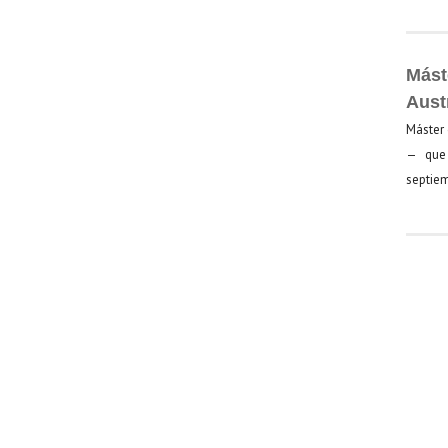
Mást
Aust
Máster 
— que 
septiem