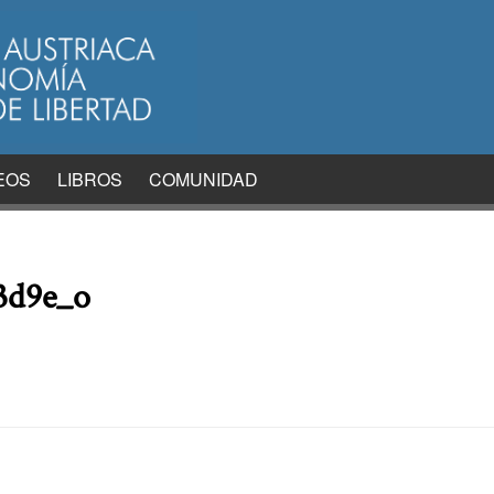
EOS
LIBROS
COMUNIDAD
3d9e_o