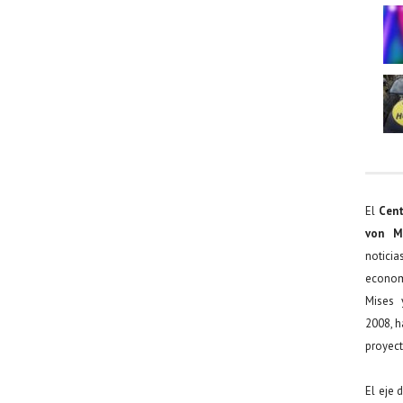
El
Cent
von M
noticia
econom
Mises 
2008, h
proyect
El eje 