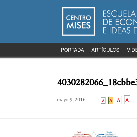
PORTADA
ARTÍCULOS
VID
4030282066_18cbbe
mayo 9, 2016
A
A
A
A