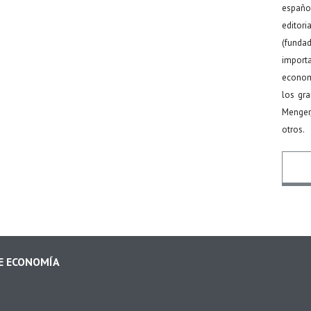
español
editor
(funda
import
econom
los gr
Menger
otros.
Nomb
DE ECONOMÍA
Email