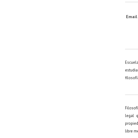
Emai
Escuel
estudia
filosof
Filosof
legal 
propied
libre 