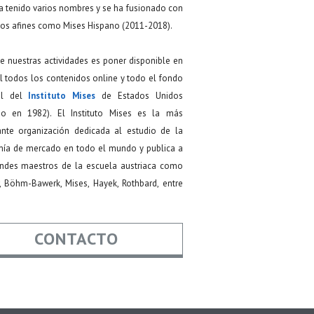
a tenido varios nombres y se ha fusionado con
os afines como Mises Hispano (2011-2018).
de nuestras actividades es poner disponible en
 todos los contenidos online y todo el fondo
ial del
Instituto Mises
de Estados Unidos
do en 1982). El Instituto Mises es la más
ante organización dedicada al estudio de la
ía de mercado en todo el mundo y publica a
andes maestros de la escuela austriaca como
, Böhm-Bawerk, Mises, Hayek, Rothbard, entre
CONTACTO
re
*