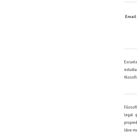
Emai
Escuel
estudia
filosof
Filosof
legal 
propied
libre 