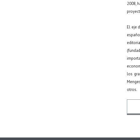
2008, h
proyect
El eje 
español
editor
(funda
import
econom
los gr
Menger
otros.
Nomb