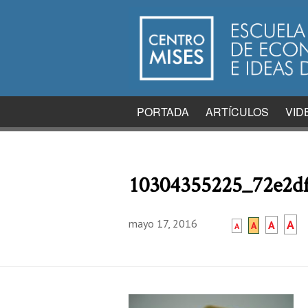
PORTADA
ARTÍCULOS
VID
10304355225_72e2d
mayo 17, 2016
A
A
A
A