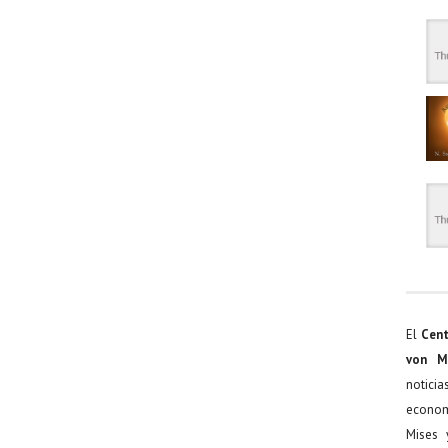
El
Cent
von M
noticia
econom
Mises 