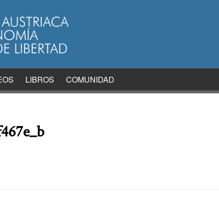
EOS
LIBROS
COMUNIDAD
f467e_b