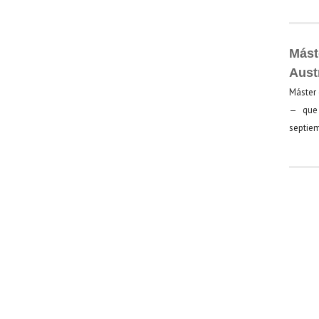
Mást
Aust
Máster 
— que 
septiem