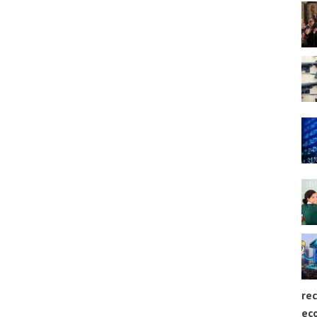
rec
ec