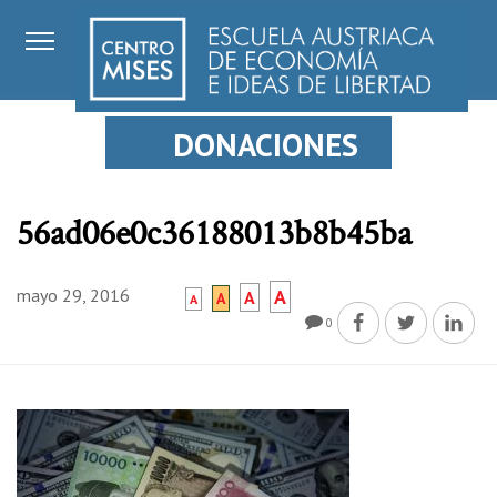
DONACIONES
56ad06e0c36188013b8b45ba
mayo 29, 2016
A
A
A
A
0