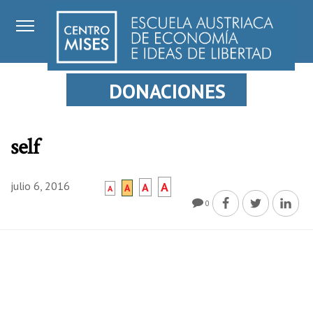
DONACIONES
self
julio 6, 2016
A
A
A
A
0