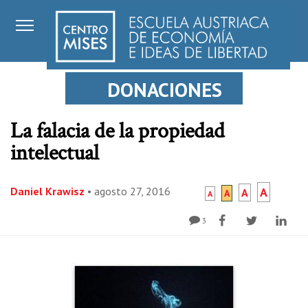
DONACIONES
La falacia de la propiedad
intelectual
Daniel Krawisz
•
agosto 27, 2016
A
A
A
A
3