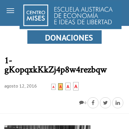
DONACIONES
1-
gKopqxkKkZj4p8w4rezbqw
agosto 12, 2016
A
A
A
A
0