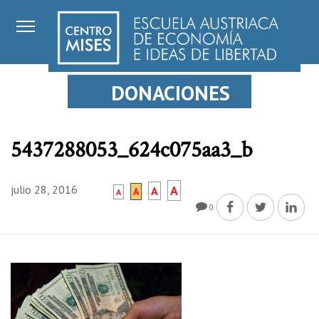
DONACIONES
5437288053_624c075aa3_b
julio 28, 2016
A
A
A
A
0