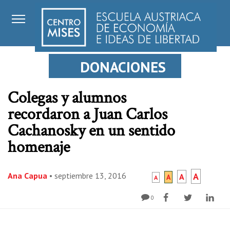
DONACIONES
Colegas y alumnos
recordaron a Juan Carlos
Cachanosky en un sentido
homenaje
Ana Capua
•
septiembre 13, 2016
A
A
A
A
0