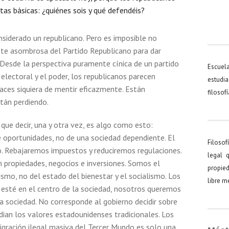
tas básicas: ¿quiénes sois y qué defendéis?
siderado un republicano. Pero es imposible no
nte asombrosa del Partido Republicano para dar
 Desde la perspectiva puramente cínica de un partido
Escuel
electoral y el poder, los republicanos parecen
estudia
ces siquiera de mentir eficazmente. Están
filosof
tán perdiendo.
que decir, una y otra vez, es algo como esto:
 oportunidades, no de una sociedad dependiente. El
Filosof
. Rebajaremos impuestos y reduciremos regulaciones.
legal 
propiedades, negocios e inversiones. Somos el
propied
ismo, no del estado del bienestar y el socialismo. Los
libre 
 esté en el centro de la sociedad, nosotros queremos
la sociedad. No corresponde al gobierno decidir sobre
ian los valores estadounidenses tradicionales. Los
migración ilegal masiva del Tercer Mundo es solo una