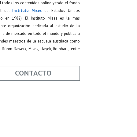
 todos los contenidos online y todo el fondo
ial del
Instituto Mises
de Estados Unidos
do en 1982). El Instituto Mises es la más
ante organización dedicada al estudio de la
ía de mercado en todo el mundo y publica a
andes maestros de la escuela austriaca como
, Böhm-Bawerk, Mises, Hayek, Rothbard, entre
CONTACTO
re
*
*
Asunto