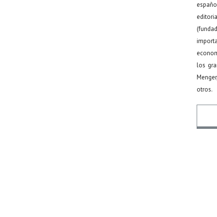
español
editor
(funda
import
econom
los gr
Menger
otros.
Nomb
Email