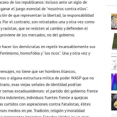
acaso de los republicanos: incluso ante un siglo de
 ganar el juego esencial de “nosotros contra ellos”.
ción
de que representan la libertad, la responsabilidad
a. Por el contrario, son retratados una y otra vez como
y racistas, que se resisten al cambio y defienden el
proviene de los mercados, no del gobierno.
ue hacer los demócratas en repetir incansablemente sus
feminismo, homofobia y “los ricos”. Una y otra vez y
 mensajes, no tiene que ser hombres blancos,
ianos o alguna estructura mítica de poder WASP que no
trario, esas viejas señales de identidad podrían
r temas estadounidenses: el partido del gobierno frente
tra indolentes, individuos fuertes frente a quejicas
tas curtidos con aspiraciones contra fatalistas, élites
ses medios en pie. Tradición, religión y moralidad
los inmigrantes importan. Estados Unidos es un gran