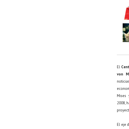
El
Cent
von M
noticia
econom
Mises 
2008, h
proyect
El eje 