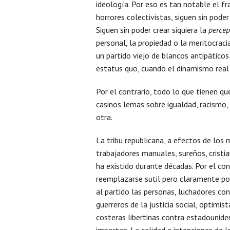
ideología. Por eso es tan notable el fr
horrores colectivistas, siguen sin poder
Siguen sin poder crear siquiera la
percep
personal, la propiedad o la meritocraci
un partido viejo de blancos antipáticos 
estatus quo, cuando el dinamismo real 
Por el contrario, todo lo que tienen q
casinos lemas sobre igualdad, racismo, 
otra.
La tribu republicana, a efectos de los
trabajadores manuales, sureños, crist
ha existido durante décadas. Por el con
reemplazarse sutil pero claramente po
al partido las personas, luchadores con
guerreros de la justicia social, optimis
costeras libertinas contra estadouniden
importan. La calidad e intenciones de 