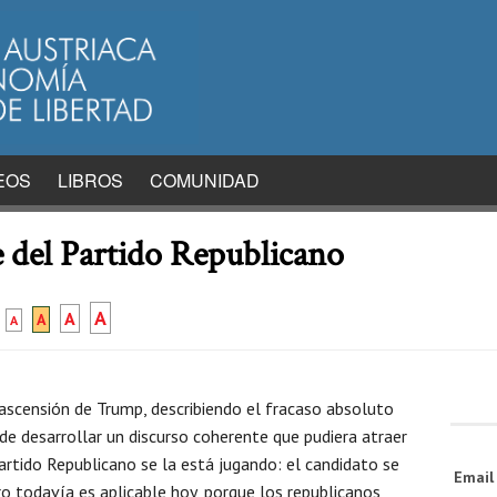
EOS
LIBROS
COMUNIDAD
e del Partido Republicano
A
A
A
A
 ascensión de Trump, describiendo el fracaso absoluto
de desarrollar un discurso coherente que pudiera atraer
rtido Republicano se la está jugando: el candidato se
Emai
o todavía es aplicable hoy, porque los republicanos