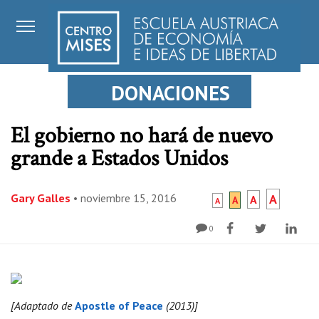
DONACIONES
El gobierno no hará de nuevo
grande a Estados Unidos
Gary Galles
•
noviembre 15, 2016
A
A
A
A
0
[Adaptado de
Apostle of Peace
(2013)]