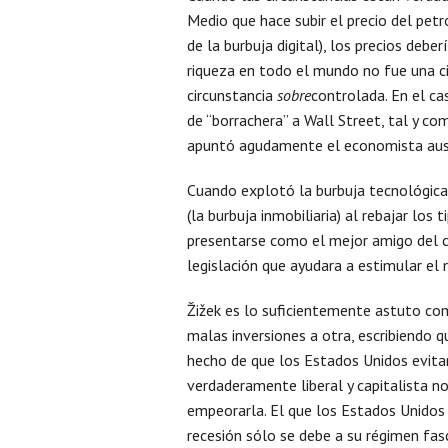
Medio que hace subir el precio del pet
de la burbuja digital), los precios debe
riqueza en todo el mundo no fue una ci
circunstancia
sobre
controlada. En el ca
de “borrachera” a Wall Street, tal y co
apuntó agudamente el economista austr
Cuando explotó la burbuja tecnológica
(la burbuja inmobiliaria) al rebajar los
presentarse como el mejor amigo del c
legislación que ayudara a estimular el 
Žižek es lo suficientemente astuto co
malas inversiones a otra, escribiendo q
hecho de que los Estados Unidos evitar
verdaderamente liberal y capitalista no
empeorarla. El que los Estados Unidos 
recesión sólo se debe a su régimen fasc