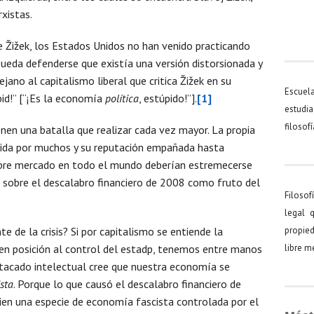
xistas.
ee Žižek, los Estados Unidos no han venido practicando
pueda defenderse que existía una versión distorsionada y
jano al capitalismo liberal que critica Žižek en su
Escuel
d!” [“¡Es la economía
política
, estúpido!”].
[1]
estudia
filosof
enen una batalla que realizar cada vez mayor. La propia
rcida por muchos y su reputación empañada hasta
libre mercado en todo el mundo deberían estremecerse
k sobre el descalabro financiero de 2008 como fruto del
Filosof
legal 
e de la crisis? Si por capitalismo se entiende la
propied
, en posición al control del estadp, tenemos entre manos
libre 
tacado intelectual cree que nuestra economía se
ista
. Porque lo que causó el descalabro financiero de
ien una especie de economía fascista controlada por el