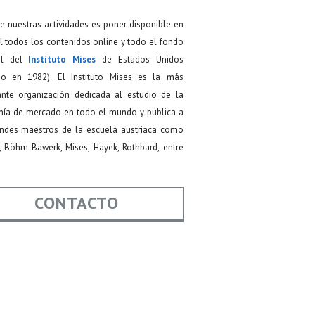
de nuestras actividades es poner disponible en
 todos los contenidos online y todo el fondo
ial del
Instituto Mises
de Estados Unidos
do en 1982). El Instituto Mises es la más
ante organización dedicada al estudio de la
ía de mercado en todo el mundo y publica a
andes maestros de la escuela austriaca como
, Böhm-Bawerk, Mises, Hayek, Rothbard, entre
CONTACTO
re
*
*
Asunto