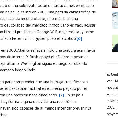
róleo o una sobrevaloración de las acciones en el caso
rían bajar. Lo causó en 2008 una pérdida catastrófica de
rcunstancia incontrolable, sino más bien una
so del colapso del mercado inmobiliario es fácil acusar
mo hizo el presidente George W. Bush, pero, tal y como
iaco Peter Schiff: ¿quién puso el alcohol?
[6]
 en 2000, Alan Greenspan inició una burbuja aún mayor
 tipos de interés. Y Bush apoyó el efuerzo a pesar de
apitalismo. Washington siguió el juego aprobando
mercado inmobiliario.
El
Cent
von M
mo para comprender que una burbuja transfiere sus
noticia
ue “el descalabro actual es el precio pagado por el
econom
on una recesión hace cinco años”.
[7]
En un país
Mises 
 hay forma alguna de evitar una recesión sin
2008, h
hayan sido capaces de al menos intentar prevenir la
proyect
ista.