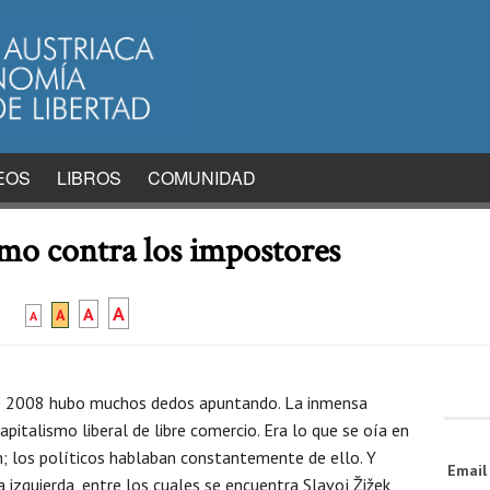
EOS
LIBROS
COMUNIDAD
ismo contra los impostores
A
A
A
A
de 2008 hubo muchos dedos apuntando. La inmensa
pitalismo liberal de libre comercio. Era lo que se oía en
n; los políticos hablaban constantemente de ello. Y
Emai
a izquierda, entre los cuales se encuentra Slavoj Žižek,