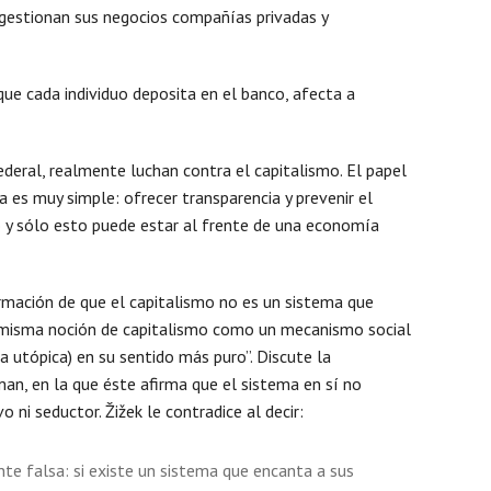
gestionan sus negocios compañías privadas y
Mens
que cada individuo deposita en el banco, afecta a
ederal, realmente luchan contra el capitalismo. El papel
a es muy simple: ofrecer transparencia y prevenir el
o y sólo esto puede estar al frente de una economía
rmación de que el capitalismo no es un sistema que
a misma noción de capitalismo como un mecanismo social
ía utópica) en su sentido más puro”. Discute la
man, en la que éste afirma que el sistema en sí no
o ni seductor. Žižek le contradice al decir:
te falsa: si existe un sistema que encanta a sus