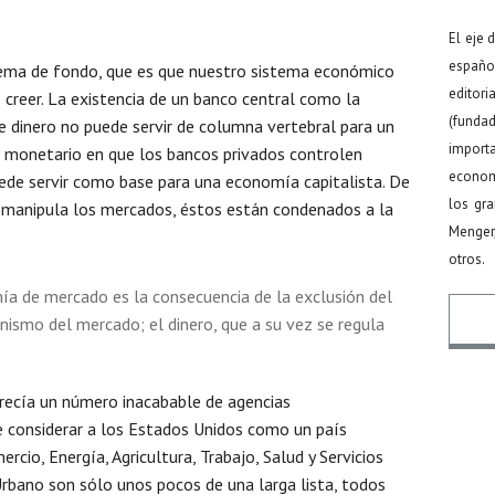
El eje 
español
lema de fondo, que es que nuestro sistema económico
editor
 creer. La existencia de un banco central como la
(funda
e dinero no puede servir de columna vertebral para un
import
 monetario en que los bancos privados controlen
econom
uede servir como base para una economía capitalista. De
los gr
 manipula los mercados, éstos están condenados a la
Menger
otros.
mía de mercado es la consecuencia de la exclusión del
ismo del mercado; el dinero, que a su vez se regula
Nomb
parecía un número inacabable de agencias
 considerar a los Estados Unidos como un país
cio, Energía, Agricultura, Trabajo, Salud y Servicios
rbano son sólo unos pocos de una larga lista, todos
Email