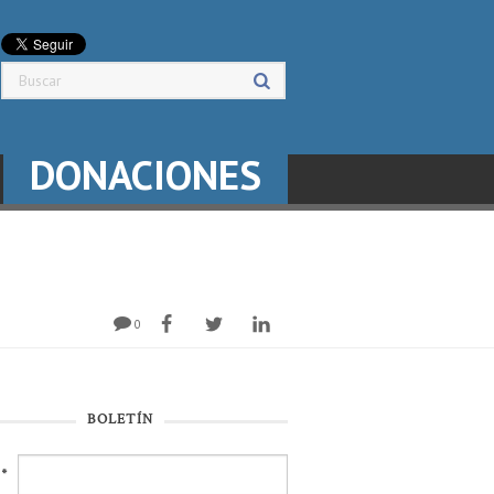
DONACIONES
0
BOLETÍN
l
*