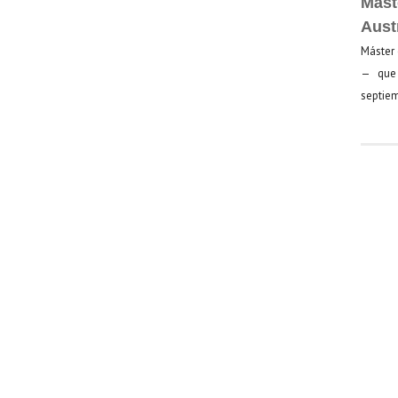
Mást
Aust
Máster 
— que 
septiem