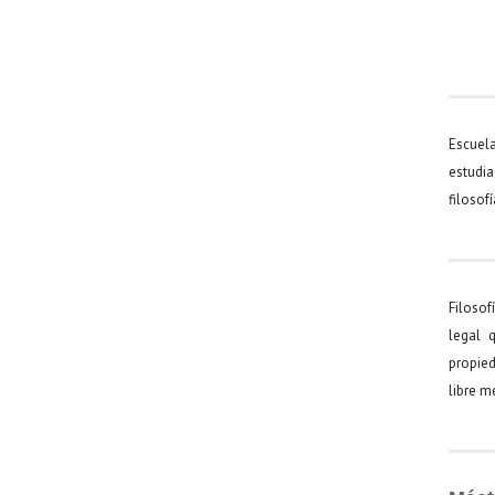
Escuel
estudia
filosof
Filosof
legal 
propied
libre 