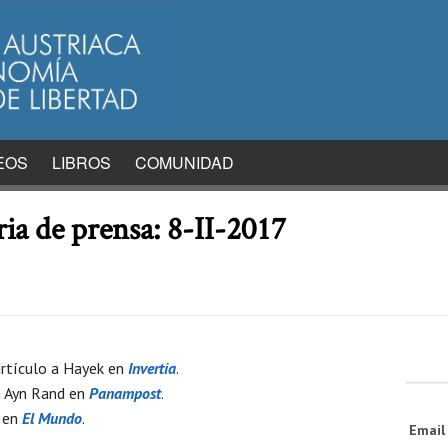
EOS
LIBROS
COMUNIDAD
ria de prensa: 8-II-2017
rtículo a Hayek en
Invertia
.
a Ayn Rand en
Panampost
.
k en
El Mundo
.
Emai