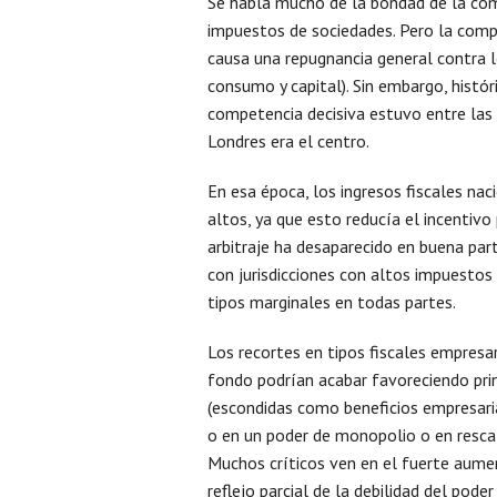
Se habla mucho de la bondad de la com
impuestos de sociedades. Pero la compe
causa una repugnancia general contra l
consumo y capital). Sin embargo, histór
competencia decisiva estuvo entre la
Londres era el centro.
En esa época, los ingresos fiscales na
altos, ya que esto reducía el incentivo 
arbitraje ha desaparecido en buena par
con jurisdicciones con altos impuestos
tipos marginales en todas partes.
Los recortes en tipos fiscales empresar
fondo podrían acabar favoreciendo pri
(escondidas como beneficios empresari
o en un poder de monopolio o en resc
Muchos críticos ven en el fuerte aumen
reflejo parcial de la debilidad del pode