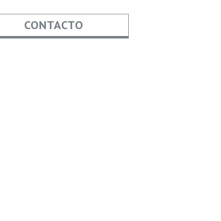
CONTACTO
re
*
*
Asunto
aje