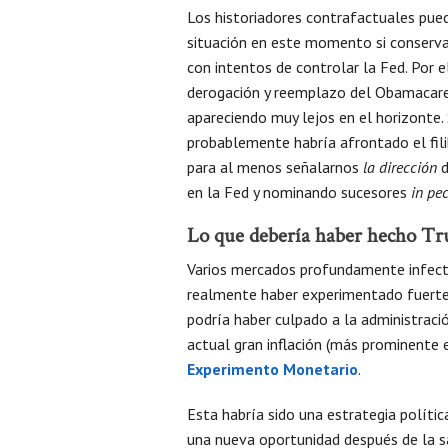
Los historiadores contrafactuales pued
situación en este momento si conserva
con intentos de controlar la Fed. Por 
derogación y reemplazo del Obamacare 
apareciendo muy lejos en el horizonte.
probablemente habría afrontado el fili
para al menos señalarnos
la dirección
d
en la Fed y nominando sucesores
in pe
Lo que debería haber hecho T
Varios mercados profundamente infectad
realmente haber experimentado fuertes
podría haber culpado a la administraci
actual gran inflación (más prominente 
Experimento Monetario
.
Esta habría sido una estrategia políti
una nueva oportunidad después de la sal