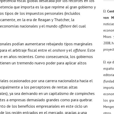
petencia fiscal global desatada por los recortes en los
tencia que importa es la que reprime al gran gobierno y
El
Cent
os tipos de los impuestos personales (incluidos
von M
icamente, en la era de Reagan y Thatcher, la
noticia
s economías nacionales y el mundo
offshore
del cual
econom
Mises 
2008, h
cionales podían aumentarse rebajando tipos marginales
proyect
para el arbitraje fiscal entre el
onshore
y el
offshore
. Este
te en años recientes. Como consecuencia, los gobiernos
El eje 
 tienen un tremendo nuevo poder para aplicar altos
español
editor
iales ocasionados por una carrera nacionalista hacia el
(funda
ncipalmente a los perceptores de rentas altas
import
ales), ya sea derivando en un capitalismo de compinches
econom
ates a empresas demasiado grandes como para quebrar.
los gr
to de los beneficios empresariales en este ciclo un
Menger
r de los recién entrados en el mercado, gracias a una
otros.