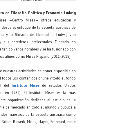
NOSOTROS
ro de Filosofía, Política y Economía Ludwig
ises
—Centro Mises— ofrece educación y
s desde el enfoque de la escuela austriaca de
ía y la filosofía de libertad de Ludwig von
y sus herederos intelectuales. Fundado en
a tenido varios nombres y se ha fusionado con
os afines como Mises Hispano (2011-2018).
de nuestras actividades es poner disponible en
 todos los contenidos online y todo el fondo
ial del
Instituto Mises
de Estados Unidos
do en 1982). El Instituto Mises es la más
ante organización dedicada al estudio de la
ía de mercado en todo el mundo y publica a
andes maestros de la escuela austriaca como
, Böhm-Bawerk, Mises, Hayek, Rothbard, entre