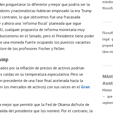
estudia
en preguntarse lo diferente y mejor que podría ser la
filosof
dores y nacionalistas hubieran empezado la era Trump
el contrario, lo que obtuvimos fue una fracasada
y ahora una “reforma fiscal” planeada que sigue
 Sí, cualquier propuesta de reforma monetaria muy
Filosof
busterismo en el Senado, pero el Presidente tiene poder
legal 
e una moneda fuerte ocupando los puestos vacantes
propied
ctore
de los profesores Fischer y Yellen.
libre 
rump
os por la inflación de precios de activos podrían
 caídas en su temperatura especulativa. Pero se
Mást
ón precedente de una fase final acelerada hacia la
Aust
en los mercados de activos) con sus raíces en el
Gran
Máster 
— que 
septiem
ca mejor que permitir que la Fed de Obama disfrute de
ida del presidente que los nominó. Por el contrario, la