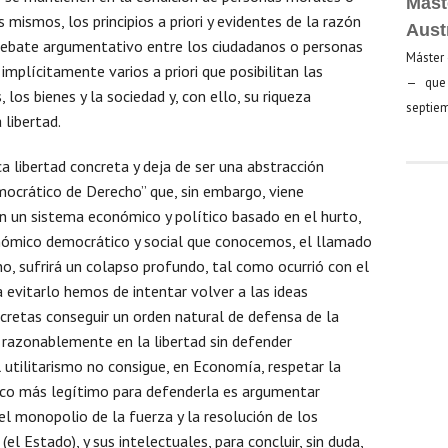
Mást
s mismos, los principios a priori y evidentes de la razón
Aust
l debate argumentativo entre los ciudadanos o personas
Máster 
implícitamente varios a priori que posibilitan las
— que 
los bienes y la sociedad y, con ello, su riqueza
septiem
 libertad.
ca libertad concreta y deja de ser una abstracción
mocrático de Derecho” que, sin embargo, viene
 un sistema económico y político basado en el hurto,
onómico democrático y social que conocemos, el llamado
no, sufrirá un colapso profundo, tal como ocurrió con el
a evitarlo hemos de intentar volver a las ideas
cretas conseguir un orden natural de defensa de la
r razonablemente en la libertad sin defender
 utilitarismo no consigue, en Economía, respetar la
ico más legítimo para defenderla es argumentar
l monopolio de la fuerza y la resolución de los
(el Estado), y sus intelectuales, para concluir, sin duda,