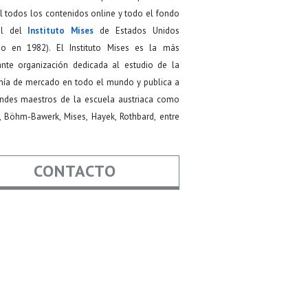
 todos los contenidos online y todo el fondo
ial del
Instituto Mises
de Estados Unidos
do en 1982). El Instituto Mises es la más
ante organización dedicada al estudio de la
ía de mercado en todo el mundo y publica a
andes maestros de la escuela austriaca como
, Böhm-Bawerk, Mises, Hayek, Rothbard, entre
CONTACTO
re
*
*
Asunto