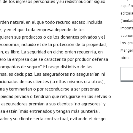
n de los ingresos personales y su redistribución” siguió
español
editor
(funda
rden natural en el que todo recurso escaso, incluida
import
e; y en el que toda empresa depende de los
econom
ieren sus productos o de los donantes privados y el
los gr
conomía, incluido el de la protección de la propiedad,
Menger
ón, es libre. La seguridad en dicho orden requeriría, en
otros.
ero la empresa que se caracteriza por producir defensa
ompañías de seguro”. El rasgo distintivo de las
a, es decir, paz. Las aseguradoras no asegurarían, ni
cionados de sus clientes ( a ellos mismos o a otros),
ra y terminarían o por reconducirse a ser personas
Nomb
piedad privada o tendrían que refugiarse en las selvas o
 aseguradoras premian a sus clientes “no agresores” y
ensa estén “más entrenados y tengan más puntería”.
dor y su cliente sería contractual, evitando el riesgo
Email