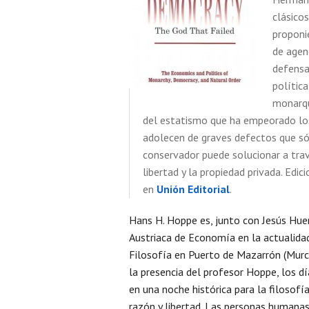
clásicos
proponi
de agenc
defensa 
polític
monarqu
del estatismo que ha empeorado los
adolecen de graves defectos que sól
conservador puede solucionar a tra
libertad y la propiedad privada. Edi
en
Unión Editorial
.
Hans H. Hoppe es, junto con Jesús Hue
Austriaca de Economía en la actualida
Filosofía en Puerto de Mazarrón (Murcia
la presencia del profesor Hoppe, los dí
en una noche histórica para la filosofía
razón y libertad. Las personas humana