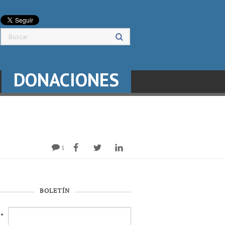
DONACIONES
1
BOLETÍN
l
*