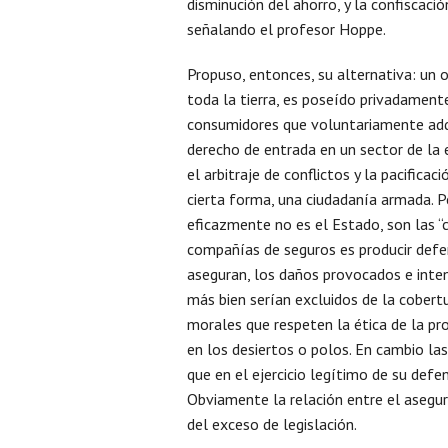
disminución del ahorro, y la confiscació
señalando el profesor Hoppe.
Propuso, entonces, su alternativa: un o
toda la tierra, es poseído privadament
consumidores que voluntariamente adqu
derecho de entrada en un sector de la e
el arbitraje de conflictos y la pacificaci
cierta forma, una ciudadanía armada. P
eficazmente no es el Estado, son las “c
compañías de seguros es producir defens
aseguran, los daños provocados e inten
más bien serían excluidos de la cobertu
morales que respeten la ética de la pro
en los desiertos o polos. En cambio las
que en el ejercicio legítimo de su def
Obviamente la relación entre el asegura
del exceso de legislación.