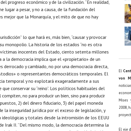
el progreso económico y de la civilización. “En realidad,
e lugar a pesar, y no a causa, de la fundación del
es mejor que la Monarquía, y el mito de que no hay
jurisdicción” lo que hará es, más bien, “causar y provocar
su monopolio. La historia de los estados “no es otra
e víctimas inocentes del Estado, ciento setenta millones
a a la democracia implica que el «propietario» de un
 es derrocado y cambiado, no por una democracia directa,
El
Cent
ustodios» o representantes democráticos temporales. El
von M
encia temporal y no explotará exageradamente a sus
noticia
e que conservar su “reino”. Los políticos habituales del
econom
ompiten, no para producir un bien, sino para producir
Mises 
uestos, 2) del dinero fiduciario, 3) del papel moneda
2008, h
de la inseguridad jurídica por el exceso de legislación, y
proyect
n ideológicas y totales desde la intromisión de los EEUU
 de Irak II. “Del mismo modo, la democracia determina la
El eje 