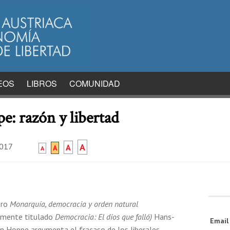
EOS
LIBROS
COMUNIDAD
 razón y libertad
2017
A
A
A
A
bro
Monarquía, democracia y orden natural
lmente titulado
Democracia: El dios que falló)
Hans-
Emai
 Hoppe argumenta el fracaso de los liberales