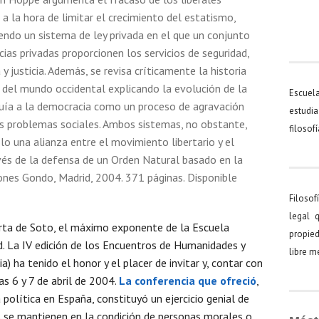
 a la hora de limitar el crecimiento del estatismo,
endo un sistema de ley privada en el que un conjunto
ias privadas proporcionen los servicios de seguridad,
y justicia. Además, se revisa críticamente la historia
a del mundo occidental explicando la evolución de la
Escuel
ía a la democracia como un proceso de agravación
estudia
 problemas sociales. Ambos sistemas, no obstante,
filosof
o una alianza entre el movimiento libertario y el
vés de la defensa de un Orden Natural basado en la
ciones Gondo, Madrid, 2004. 371 páginas. Disponible
Filosof
legal 
rta de Soto, el máximo exponente de la Escuela
propied
d. La IV edición de los Encuentros de Humanidades y
libre 
) ha tenido el honor y el placer de invitar y, contar con
as 6 y 7 de abril de 2004.
La conferencia que ofreció
,
 política en España, constituyó un ejercicio genial de
s se mantienen en la condición de personas morales o