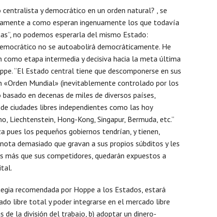
entralista y democrático en un orden natural? , se
Mens
riamente a como esperan ingenuamente los que todavía
tas”, no podemos esperarla del mismo Estado:
 democrático no se autoabolirá democráticamente. He
n como etapa intermedia y decisiva hacia la meta última
Hoppe. “El Estado central tiene que descomponerse en sus
un «Orden Mundial» (inevitablemente controlado por los
basado en decenas de miles de diversos países,
 de ciudades libres independientes como las hoy
o, Liechtenstein, Hong-Kong, Singapur, Bermuda, etc.”
za pues los pequeños gobiernos tendrían, y tienen,
nota demasiado que gravan a sus propios súbditos y les
es más que sus competidores, quedarán expuestos a
ital.
rategia recomendada por Hoppe a los Estados, estará
ado libre total y poder integrarse en el mercado libre
 de la división del trabajo, b) adoptar un dinero-