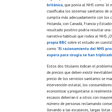
británica
, que ponía al NHS como “el m
clasificaba los sistemas sanitarios de 
cumplía más adecuadamente con los crit
Holanda, con Canadá, Francia y Estados 
resultado positivo podría resultar una
narrativa habitual que rodea al NHS. ¡D
propia BBC
sobre el estudio en cuestió
como “
El racionamiento del NHS pro
espera para cirugía se han triplicad
Estos dos titulares indican el problem
de precios que deben existir inevitab
precio de los servicios sanitarios se m
intervención estatal, los consumidores 
economizar y preguntarse si realmente 
escasos deberían ir a otros con mayor
número de personas reclamando consegu
llevando a las escaseces, largas listas