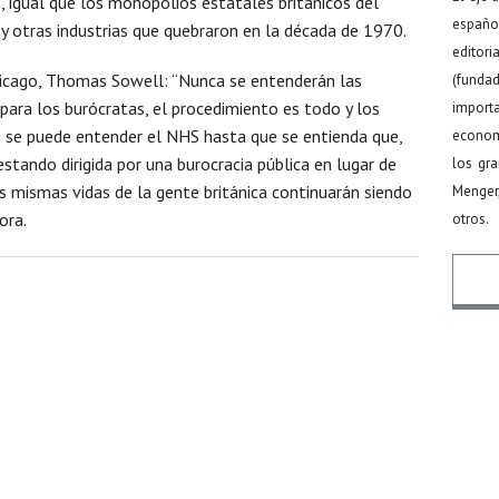
, igual que los monopolios estatales británicos del
español
 y otras industrias que quebraron en la década de 1970.
editor
hicago, Thomas Sowell: “Nunca se entenderán las
(funda
para los burócratas, el procedimiento es todo y los
import
 se puede entender el NHS hasta que se entienda que,
econom
estando dirigida por una burocracia pública en lugar de
los gr
as mismas vidas de la gente británica continuarán siendo
Menger
ora.
otros.
Nomb
Email