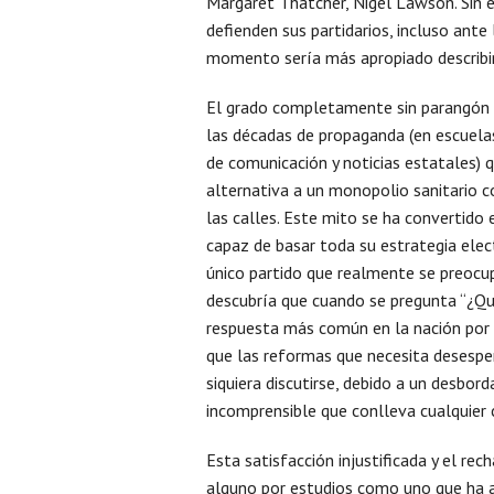
Margaret Thatcher, Nigel Lawson. Sin 
defienden sus partidarios, incluso ant
momento sería más apropiado describir
El grado completamente sin parangón de
las décadas de propaganda (en escuelas
de comunicación y noticias estatales) q
alternativa a un monopolio sanitario 
las calles. Este mito se ha convertido 
capaz de basar toda su estrategia ele
único partido que realmente se preocu
descubría que cuando se pregunta “¿Qué
respuesta más común en la nación por u
que las reformas que necesita desespe
siquiera discutirse, debido a un desbord
incomprensible que conlleva cualquier 
Esta satisfacción injustificada y el r
alguno por estudios como uno que ha 