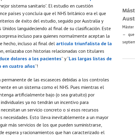
ejor sistema sanitario”. El estudio en cuestión
Mást
once países y concluía que el NHS británico era el que
Aust
erios de éxito del estudio, seguido por Australia y
Máster 
Unidos languideciendo al final de su clasificación. Este
— que 
 sorpresa incluso para quienes normalmente aceptan la
septiem
e hecho, incluso al final del
artículo triunfalista de la
n, enlazaba con historias relacionadas con titulares
duce dolores a los pacientes
” y “
Las largas listas de
o en cuatro años
”!
a permanente de las escaseces debidas a los controles
lemente en un sistema como el NHS. Pues mientras el
antenga artificialmente bajo (o sea gratuito) por
individuales ya no tendrán un incentivo para
necesitan un servicio concreto o si esos recursos
es necesidades. Esto lleva inevitablemente a un mayor
ir más servicios de los que pueden suministrarse,
 de espera y racionamientos que han caracterizado el