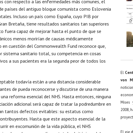
ios con respecto a las enfermedades más comunes, el
 de países del antiguo bloque comunista como Eslovenia
ntales. Incluso un país como España, cuyo PIB por
an Bretaña, tiene resultados sanitarios tan superiores
ico fuera capaz de mejorar hasta el punto de que se
ritánicos menos morirían de causas médicamente
dio en cuestión del Commonwealth Fund reconoce que,
r sistema sanitario total, su competencia en cosas
os a sus pacientes era la segunda peor de todos los
El
Cent
von M
eptable todavía están a una distancia considerable
noticia
antes de pueda reconocerse y discutirse de una manera
econom
 una reforma esencial del NHS. Hasta entonces, ninguna
Mises 
iación adicional será capaz de tratar la podredumbre en
2008, h
van tantos defectos evitables: su estatus como
proyect
ontribuyentes. Hasta que este aspecto esencial de la
ncurrir en excomunión de la vida pública, el NHS
El eje 