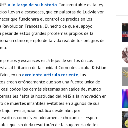
 NHS
a lo largo de su historia
. Tan inmutable es la ley
cios llevan a escaseces, que en palabras de Ludwig von
 hacer que funcionara el control de precios en los
a Revolución Francesa”. El hecho de que el apoyo
a pesar de estos grandes problemas propios de la
ona un claro ejemplo de la vida real de los peligros de
mía.
e precios y escaseces está lejos de ser los únicos
statal británico de la sanidad. Como destacaba Kristian
fairs, en un
excelente artículo reciente
, las
icos creen erróneamente que son una fuente única de
n casi todos los demás sistemas sanitarios del mundo
stemas les falta la hostilidad del NHS a la innovación en
ro de muertes infantiles evitables en algunos de sus
bajo investigación pública desde abril por
descritos como “verdaderamente chocantes”. Espero
es que sin duda resultarán de la sugerencia de los