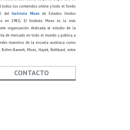
 todos los contenidos online y todo el fondo
ial del
Instituto Mises
de Estados Unidos
do en 1982). El Instituto Mises es la más
ante organización dedicada al estudio de la
ía de mercado en todo el mundo y publica a
andes maestros de la escuela austriaca como
, Böhm-Bawerk, Mises, Hayek, Rothbard, entre
CONTACTO
re
*
*
Asunto