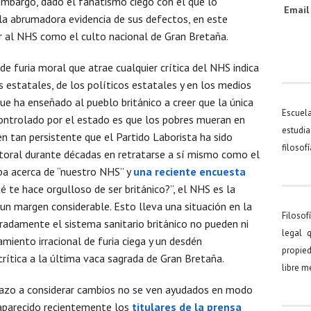
embargo, dado el fanatismo ciego con el que lo
Emai
e la abrumadora evidencia de sus defectos, en este
 al NHS como el culto nacional de Gran Bretaña.
 furia moral que atrae cualquier crítica del NHS indica
 estatales, de los políticos estatales y en los medios
ue ha enseñado al pueblo británico a creer que la única
Escuel
controlado por el estado es que los pobres mueran en
estudia
en tan persistente que el Partido Laborista ha sido
filosof
ctoral durante décadas en retratarse a sí mismo como el
pa acerca de “nuestro NHS” y
una reciente encuesta
 te hace orgulloso de ser británico?”, el NHS es la
n margen considerable. Esto lleva una situación en la
Filosof
radamente el sistema sanitario británico no pueden ni
legal 
amiento irracional de furia ciega y un desdén
propied
crítica a la última vaca sagrada de Gran Bretaña.
libre 
echazo a considerar cambios no se ven ayudados en modo
aparecido recientemente los
titulares de la prensa